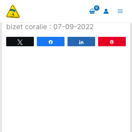
Aller
au
contenu
bizet coralie : 07-09-2022
Tweetez
Partagez
Partagez
Épingle