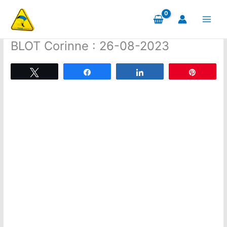
Aller
au
contenu
BLOT Corinne : 26-08-2023
Tweetez
Partagez
Partagez
Épingle