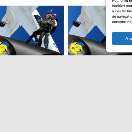
Pour offrir 
cookies pour
à ces techn
de navigatio
consentement
ion
Ac
ut en parachute Tandem:
Saut en parachute Tandem
Performant
9,00
€
475,00
€
Ajouter au panier
Ajouter au panier