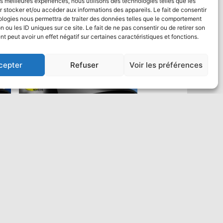
les meilleures expériences, nous utilisons des technologies telles que les
 stocker et/ou accéder aux informations des appareils. Le fait de consentir
ologies nous permettra de traiter des données telles que le comportement
n ou les ID uniques sur ce site. Le fait de ne pas consentir ou de retirer son
 peut avoir un effet négatif sur certaines caractéristiques et fonctions.
cepter
Refuser
Voir les préférences
Saut en parachute Tandem VIP :
un max de vidéo
484,00
€
Ajouter au panier