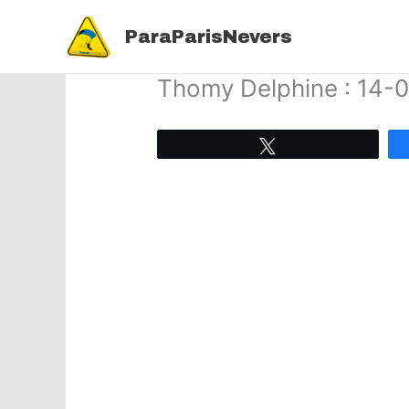
Aller
au
ParaParisNevers
contenu
Thomy Delphine : 14-
Tweetez