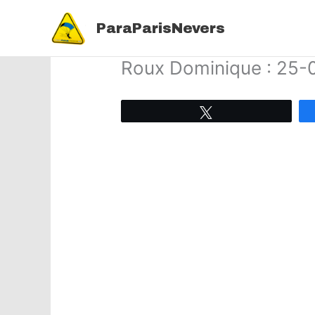
Aller
au
ParaParisNevers
contenu
Roux Dominique : 25-
Tweetez