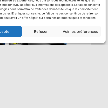
les meilleures expériences, nous utilisons des technologies telles que les
 stocker et/ou accéder aux informations des appareils. Le fait de consentir
ologies nous permettra de traiter des données telles que le comportement
n ou les ID uniques sur ce site. Le fait de ne pas consentir ou de retirer son
 peut avoir un effet négatif sur certaines caractéristiques et fonctions.
cepter
Refuser
Voir les préférences
Saut en parachute Tandem VIP :
un max de vidéo
484,00
€
Ajouter au panier