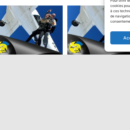
Pour offrir 
cookies pour
à ces techn
de navigatio
consentement
ion
Ac
ut en parachute Tandem:
Saut en parachute Tandem
Performant
9,00
€
475,00
€
Ajouter au panier
Ajouter au panier