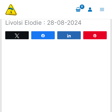
Aller
au
contenu
Livolsi Elodie : 28-08-2024
Tweetez
Partagez
Partagez
Épingle