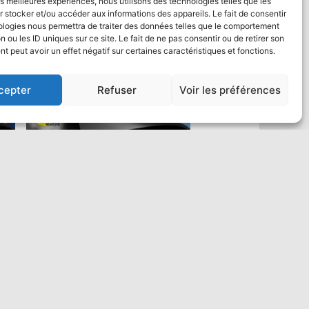
les meilleures expériences, nous utilisons des technologies telles que les
 stocker et/ou accéder aux informations des appareils. Le fait de consentir
ologies nous permettra de traiter des données telles que le comportement
n ou les ID uniques sur ce site. Le fait de ne pas consentir ou de retirer son
 peut avoir un effet négatif sur certaines caractéristiques et fonctions.
cepter
Refuser
Voir les préférences
Saut en parachute Tandem VIP :
un max de vidéo
484,00
€
Ajouter au panier