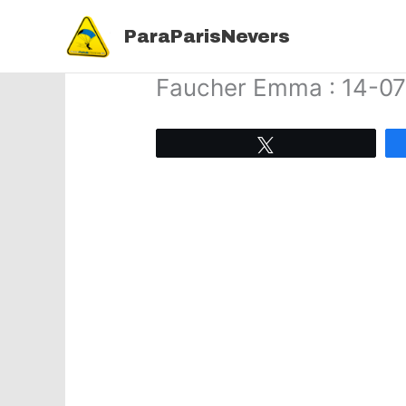
Aller
au
ParaParisNevers
contenu
Faucher Emma : 14-0
Tweetez