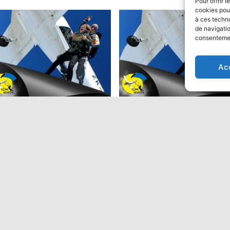
Pour offrir 
cookies pour
à ces techn
de navigatio
consentement
ion
Ac
ut en parachute Tandem:
Saut en parachute Tandem
Performant
9,00
€
475,00
€
Ajouter au panier
Ajouter au panier