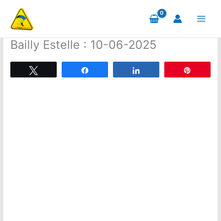
Aller
au
contenu
Bailly Estelle : 10-06-2025
Tweetez
Partagez
Partagez
Épingle