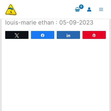
Aller
au
contenu
louis-marie ethan : 05-09-2023
Tweetez
Partagez
Partagez
Épingle