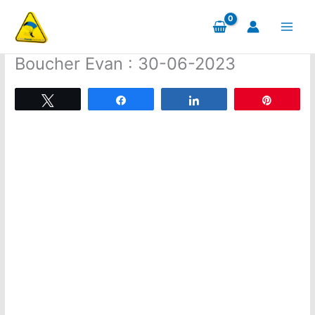
Aller
au
contenu
Boucher Evan : 30-06-2023
Tweetez
Partagez
Partagez
Épingle