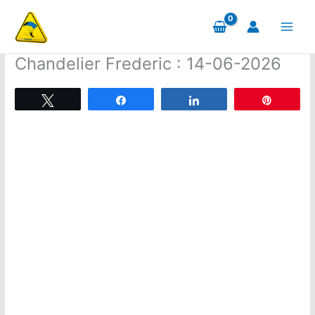
Aller
au
contenu
Chandelier Frederic : 14-06-2026
Tweetez
Partagez
Partagez
Épingle