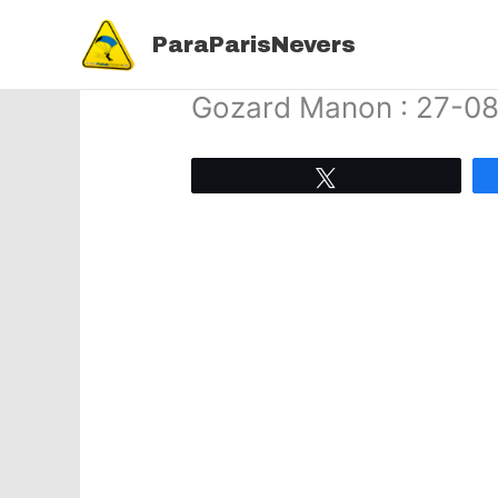
Aller
au
ParaParisNevers
contenu
Gozard Manon : 27-0
Tweetez