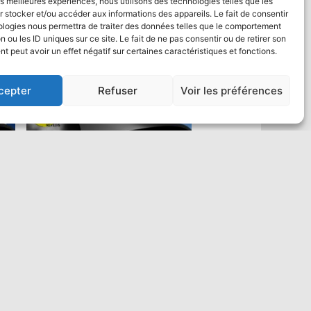
les meilleures expériences, nous utilisons des technologies telles que les
 stocker et/ou accéder aux informations des appareils. Le fait de consentir
ologies nous permettra de traiter des données telles que le comportement
n ou les ID uniques sur ce site. Le fait de ne pas consentir ou de retirer son
 peut avoir un effet négatif sur certaines caractéristiques et fonctions.
cepter
Refuser
Voir les préférences
Saut en parachute Tandem VIP :
un max de vidéo
484,00
€
Ajouter au panier