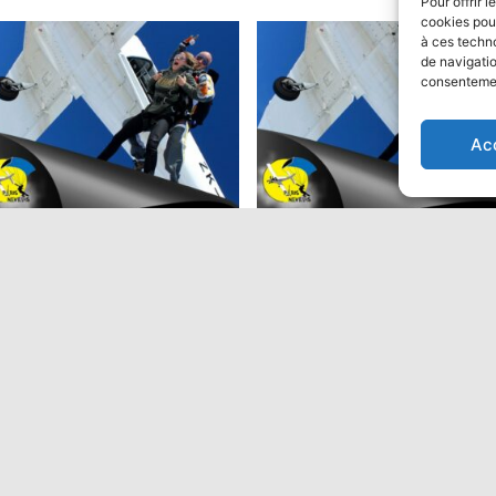
Pour offrir 
cookies pour
à ces techn
de navigatio
consentement
ion
Ac
ut en parachute Tandem:
Saut en parachute Tandem
Performant
9,00
€
475,00
€
Ajouter au panier
Ajouter au panier