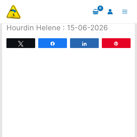
Aller
au
contenu
Hourdin Helene : 15-06-2026
Tweetez
Partagez
Partagez
Épingle