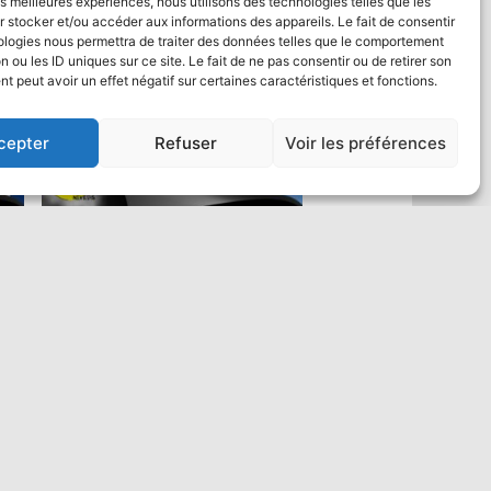
les meilleures expériences, nous utilisons des technologies telles que les
 stocker et/ou accéder aux informations des appareils. Le fait de consentir
ologies nous permettra de traiter des données telles que le comportement
n ou les ID uniques sur ce site. Le fait de ne pas consentir ou de retirer son
 peut avoir un effet négatif sur certaines caractéristiques et fonctions.
cepter
Refuser
Voir les préférences
Saut en parachute Tandem VIP :
un max de vidéo
484,00
€
Ajouter au panier