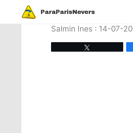
Aller
au
ParaParisNevers
contenu
Salmin Ines : 14-07-2
Tweetez