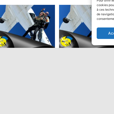
Pour offrir 
cookies pour
à ces techn
de navigatio
consentement
ion
Ac
ut en parachute Tandem:
Saut en parachute Tandem
Performant
9,00
€
475,00
€
Ajouter au panier
Ajouter au panier