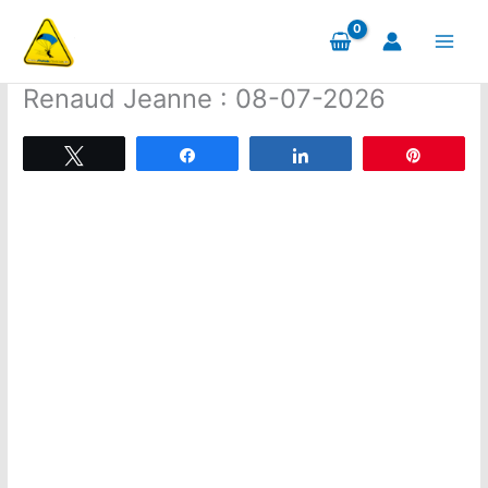
Aller
au
contenu
Renaud Jeanne : 08-07-2026
Tweetez
Partagez
Partagez
Épingle