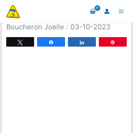
Aller
au
contenu
Boucheron Joelle : 03-10-2023
Tweetez
Partagez
Partagez
Épingle