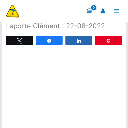
Aller
au
contenu
Laporte Clément : 22-08-2022
Tweetez
Partagez
Partagez
Épingle