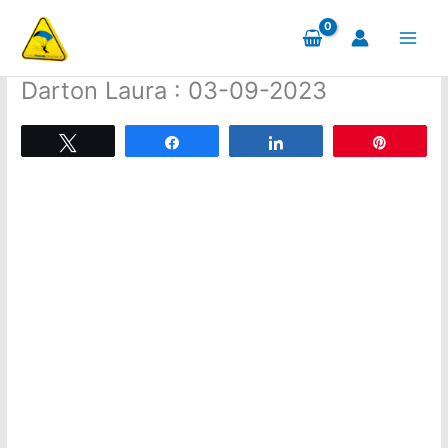
Aller
au
contenu
Darton Laura : 03-09-2023
Tweetez
Partagez
Partagez
Épingle