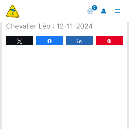
Aller
au
contenu
Chevalier Lèo : 12-11-2024
Tweetez
Partagez
Partagez
Épingle