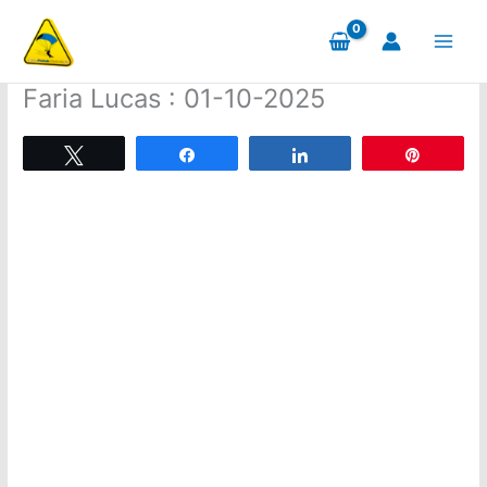
Aller
au
contenu
Faria Lucas : 01-10-2025
Tweetez
Partagez
Partagez
Épingle