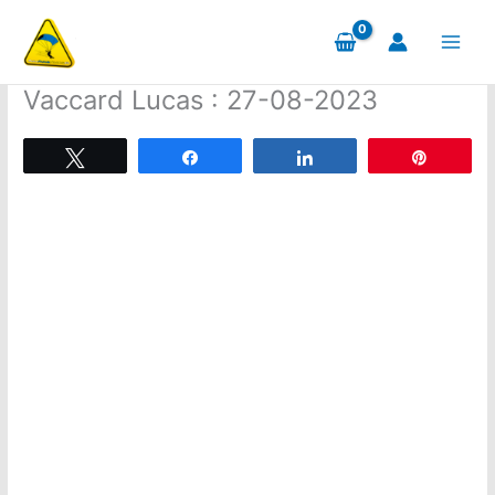
Aller
au
contenu
Vaccard Lucas : 27-08-2023
Tweetez
Partagez
Partagez
Épingle