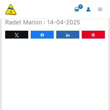
Aller
au
contenu
Radet Marion : 14-04-2025
Tweetez
Partagez
Partagez
Épingle