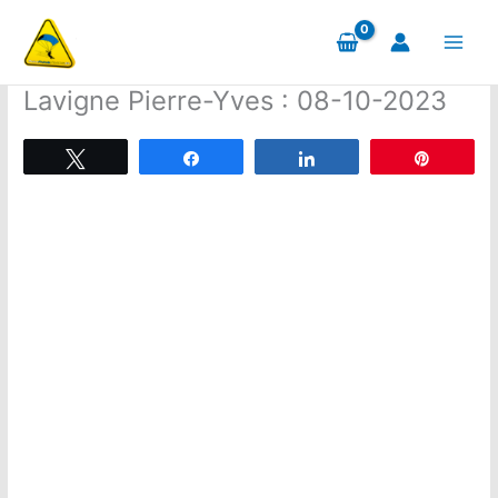
Aller
au
contenu
Lavigne Pierre-Yves : 08-10-2023
Tweetez
Partagez
Partagez
Épingle