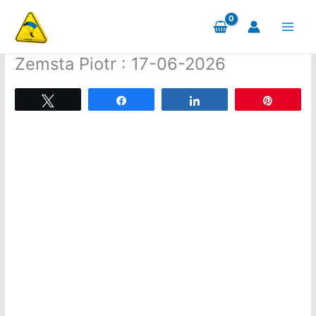
Aller
au
contenu
Zemsta Piotr : 17-06-2026
Tweetez
Partagez
Partagez
Épingle