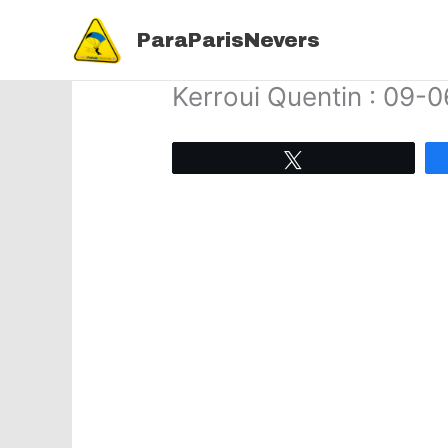
Aller
au
ParaParisNevers
contenu
Kerroui Quentin : 09-
Tweetez