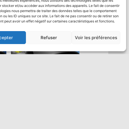
les meilleures expériences, nous utilisons des technologies telles que les
 stocker et/ou accéder aux informations des appareils. Le fait de consentir
ologies nous permettra de traiter des données telles que le comportement
n ou les ID uniques sur ce site. Le fait de ne pas consentir ou de retirer son
 peut avoir un effet négatif sur certaines caractéristiques et fonctions.
cepter
Refuser
Voir les préférences
Saut en parachute Tandem VIP :
un max de vidéo
484,00
€
Ajouter au panier