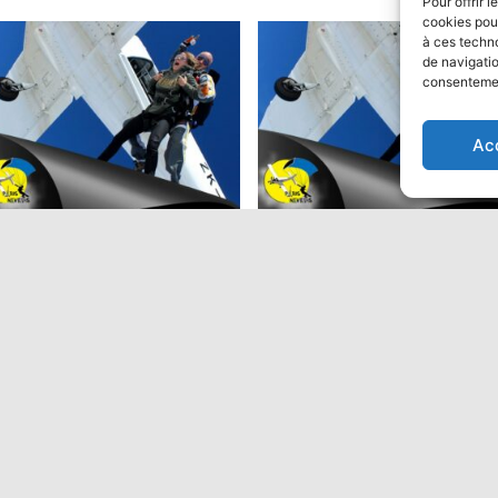
Pour offrir 
cookies pour
à ces techn
de navigatio
consentement
ion
Ac
ut en parachute Tandem:
Saut en parachute Tandem
Performant
9,00
€
475,00
€
Ajouter au panier
Ajouter au panier