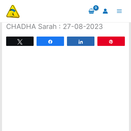
Aller
au
contenu
CHADHA Sarah : 27-08-2023
Tweetez
Partagez
Partagez
Épingle