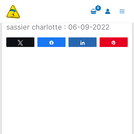
Aller
au
contenu
sassier charlotte : 06-09-2022
Tweetez
Partagez
Partagez
Épingle