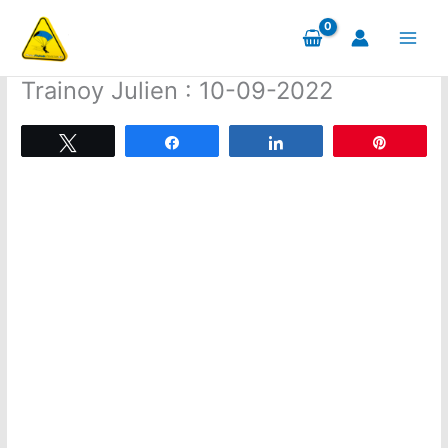
Aller
au
contenu
Trainoy Julien : 10-09-2022
Tweetez
Partagez
Partagez
Épingle