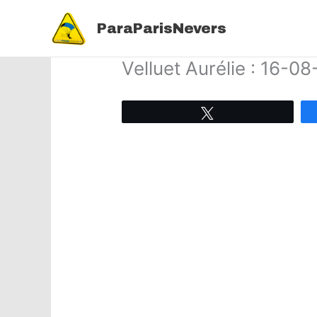
Aller
au
ParaParisNevers
contenu
Velluet Aurélie : 16-0
Tweetez