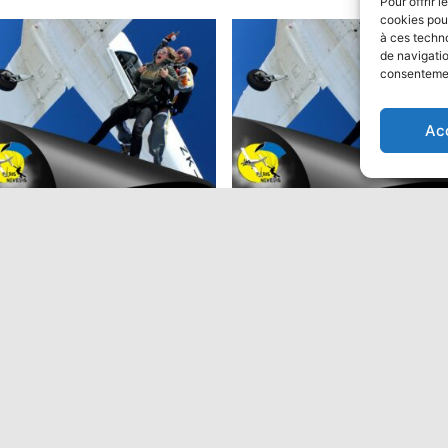
Pour offrir 
cookies pour
à ces techn
de navigatio
consentement
ion
Ac
ut en parachute Tandem:
Saut en parachute Tandem
Performant
9,00
€
475,00
€
Ajouter au panier
Ajouter au panier