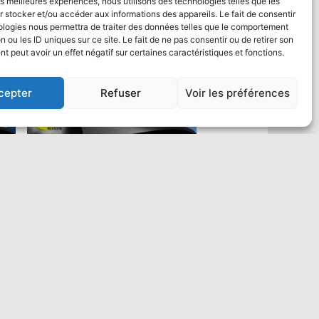
les meilleures expériences, nous utilisons des technologies telles que les
 stocker et/ou accéder aux informations des appareils. Le fait de consentir
ologies nous permettra de traiter des données telles que le comportement
n ou les ID uniques sur ce site. Le fait de ne pas consentir ou de retirer son
 peut avoir un effet négatif sur certaines caractéristiques et fonctions.
cepter
Refuser
Voir les préférences
Saut en parachute Tandem VIP :
un max de vidéo
484,00
€
Ajouter au panier