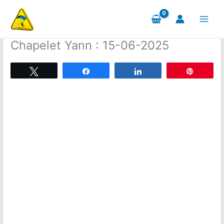
Aller
au
contenu
Chapelet Yann : 15-06-2025
Tweetez
Partagez
Partagez
Épingle