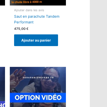
Ajouter dans les avis
Saut en parachute Tandem
Performant
475,00
€
Ajouter au panier