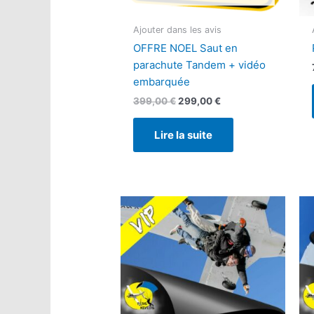
Ajouter dans les avis
OFFRE NOEL Saut en
parachute Tandem + vidéo
embarquée
Le
Le
399,00
€
299,00
€
prix
prix
initial
actuel
Lire la suite
était :
est :
399,00 €.
299,00 €.