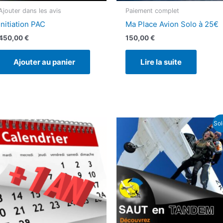
Ajouter dans les avis
Paiement complet
Initiation PAC
Ma Place Avion Solo à 25€
450,00
€
150,00
€
Ajouter au panier
Lire la suite
Sol