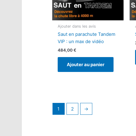
Ajouter dans les avis
Saut en parachute Tandem
VIP : un max de vidéo
484,00
€
Ajouter au panier
1
2
→