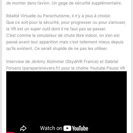
de monter dans l’avion. Un gage de sécurité supplémentaire.
Réalité Virtuelle ou Parachutisme, il n’y a plus à choisir.
Que ce soit pour la sécurité, pour progresser ou pour s’amuser,
la VR est un super outil dont il ne faut pas se passer.
C’est comme le simulateur de chute libre indoor, on s’en est
passé avant leur apparition mais c’est tellement mieux depuis
qu’ils existent. Ce serait stupide de ne pas les utiliser.
Interview de Jérémy Alzimmer (SkydiVR France) et Gabriel
Forsans (paraparisnevers.fr) pour la chaîne Youtube Pause VR