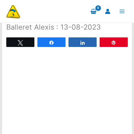
Aller
au
contenu
Balleret Alexis : 13-08-2023
Tweetez
Partagez
Partagez
Épingle