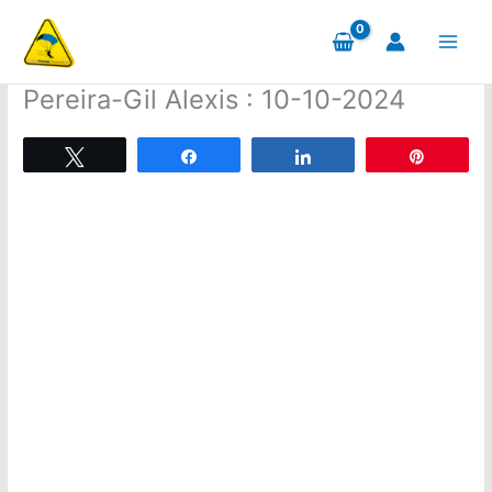
Aller
au
contenu
Pereira-Gil Alexis : 10-10-2024
Tweetez
Partagez
Partagez
Épingle