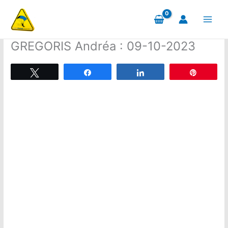
Aller
au
contenu
GREGORIS Andréa : 09-10-2023
Tweetez
Partagez
Partagez
Épingle