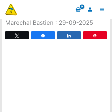
Aller
au
contenu
Marechal Bastien : 29-09-2025
Tweetez
Partagez
Partagez
Épingle