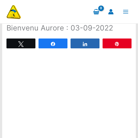
Aller
au
contenu
Bienvenu Aurore : 03-09-2022
Tweetez
Partagez
Partagez
Épingle