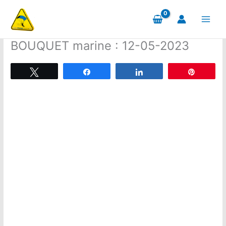
Aller
au
contenu
BOUQUET marine : 12-05-2023
Tweetez
Partagez
Partagez
Épingle