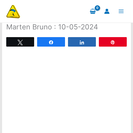
Aller
au
contenu
Marten Bruno : 10-05-2024
Tweetez
Partagez
Partagez
Épingle