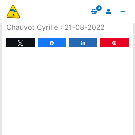
Aller
au
contenu
Chauvot Cyrille : 21-08-2022
Tweetez
Partagez
Partagez
Épingle