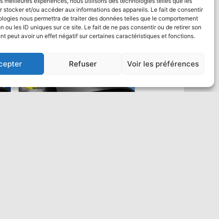
les meilleures expériences, nous utilisons des technologies telles que les
 stocker et/ou accéder aux informations des appareils. Le fait de consentir
ologies nous permettra de traiter des données telles que le comportement
n ou les ID uniques sur ce site. Le fait de ne pas consentir ou de retirer son
 peut avoir un effet négatif sur certaines caractéristiques et fonctions.
cepter
Refuser
Voir les préférences
Saut en parachute Tandem VIP :
un max de vidéo
484,00
€
Ajouter au panier