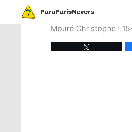
Aller
au
ParaParisNevers
contenu
Mouré Christophe : 1
Tweetez