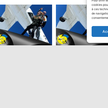
Pour offrir 
cookies pour
à ces techn
de navigatio
consentement
ion
Ac
ut en parachute Tandem:
Saut en parachute Tandem
Performant
9,00
€
475,00
€
Ajouter au panier
Ajouter au panier