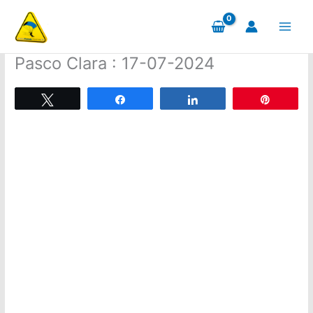
Aller
au
contenu
Pasco Clara : 17-07-2024
Tweetez
Partagez
Partagez
Épingle