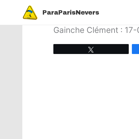
Aller
au
ParaParisNevers
contenu
Gainche Clément : 17
Tweetez