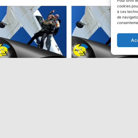
Pour offrir 
cookies pour
à ces techn
de navigatio
consentement
ion
Ac
ut en parachute Tandem:
Saut en parachute Tandem
Performant
9,00
€
475,00
€
Ajouter au panier
Ajouter au panier