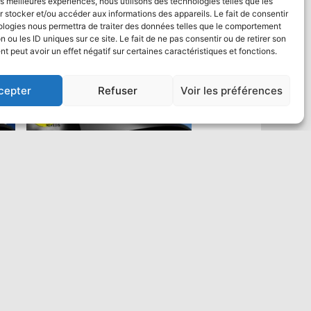
les meilleures expériences, nous utilisons des technologies telles que les
 stocker et/ou accéder aux informations des appareils. Le fait de consentir
ologies nous permettra de traiter des données telles que le comportement
n ou les ID uniques sur ce site. Le fait de ne pas consentir ou de retirer son
 peut avoir un effet négatif sur certaines caractéristiques et fonctions.
cepter
Refuser
Voir les préférences
Saut en parachute Tandem VIP :
un max de vidéo
484,00
€
Ajouter au panier