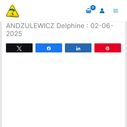
Aller
au
contenu
ANDZULEWICZ Delphine : 02-06-
2025
Tweetez
Partagez
Partagez
Épingle