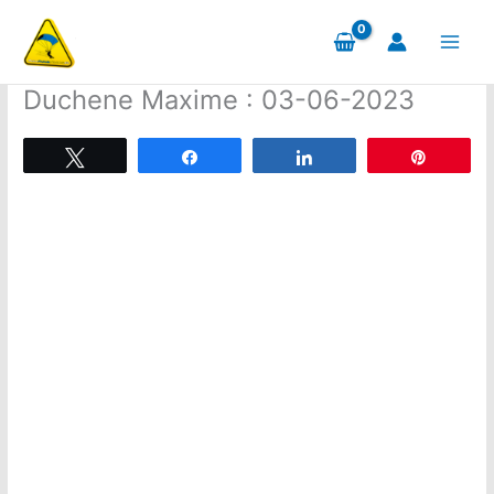
Aller
au
contenu
Duchene Maxime : 03-06-2023
Tweetez
Partagez
Partagez
Épingle