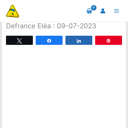
Aller
au
contenu
Defrance Eléa : 09-07-2023
Tweetez
Partagez
Partagez
Épingle