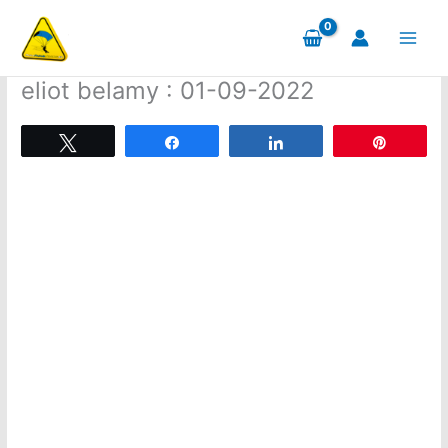
Aller
au
contenu
eliot belamy : 01-09-2022
Tweetez
Partagez
Partagez
Épingle