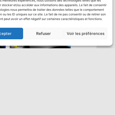
les meilleures expériences, nous utilisons des technologies telles que les
 stocker et/ou accéder aux informations des appareils. Le fait de consentir
ologies nous permettra de traiter des données telles que le comportement
n ou les ID uniques sur ce site. Le fait de ne pas consentir ou de retirer son
 peut avoir un effet négatif sur certaines caractéristiques et fonctions.
cepter
Refuser
Voir les préférences
Saut en parachute Tandem VIP :
un max de vidéo
484,00
€
Ajouter au panier