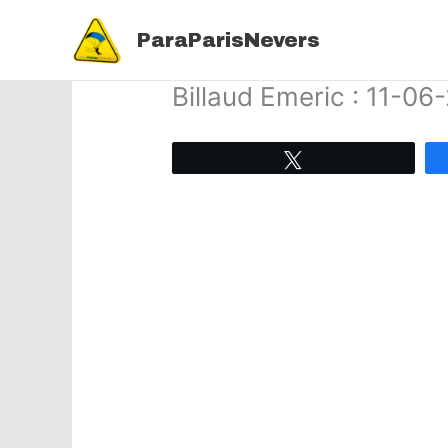
Aller
au
ParaParisNevers
contenu
Billaud Emeric : 11-06
Tweetez