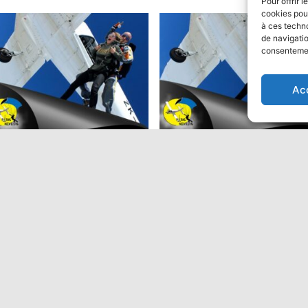
Pour offrir 
cookies pour
à ces techn
de navigatio
consentement
ion
Ac
ut en parachute Tandem:
Saut en parachute Tandem
Performant
9,00
€
475,00
€
Ajouter au panier
Ajouter au panier