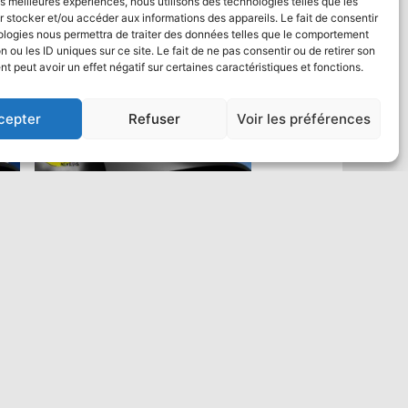
les meilleures expériences, nous utilisons des technologies telles que les
 stocker et/ou accéder aux informations des appareils. Le fait de consentir
ologies nous permettra de traiter des données telles que le comportement
n ou les ID uniques sur ce site. Le fait de ne pas consentir ou de retirer son
 peut avoir un effet négatif sur certaines caractéristiques et fonctions.
cepter
Refuser
Voir les préférences
Saut en parachute Tandem VIP :
un max de vidéo
484,00
€
Ajouter au panier