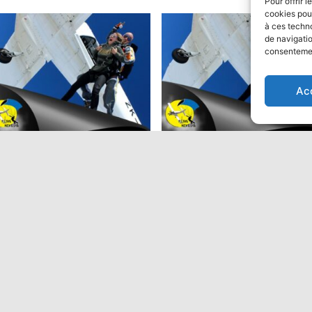
Pour offrir 
cookies pour
à ces techn
de navigatio
consentement
ion
Ac
ut en parachute Tandem:
Saut en parachute Tandem
Performant
9,00
€
475,00
€
Ajouter au panier
Ajouter au panier