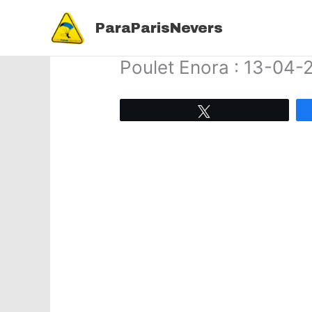
Aller
au
ParaParisNevers
contenu
Poulet Enora : 13-04-
Tweetez