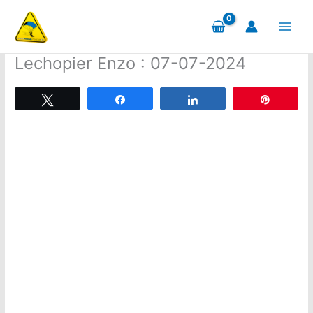
Aller
au
contenu
Lechopier Enzo : 07-07-2024
Tweetez
Partagez
Partagez
Épingle