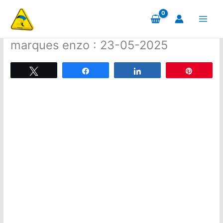
Aller
au
contenu
marques enzo : 23-05-2025
Tweetez
Partagez
Partagez
Épingle